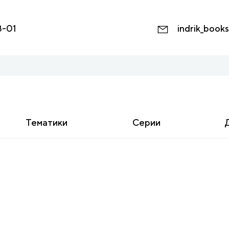
8-01
indrik_book
Тематики
Серии