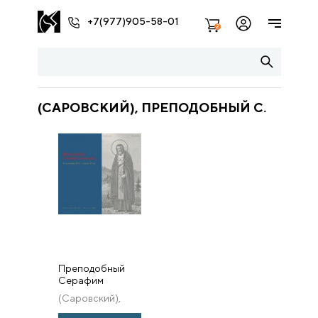
+7(977)905-58-01
2
(САРОВСКИЙ), ПРЕПОДОБНЫЙ С.
Преподобный
Серафим
Саровский. В
(Саровский),
литографии XIX
преподобный С.
— начала XX вв.