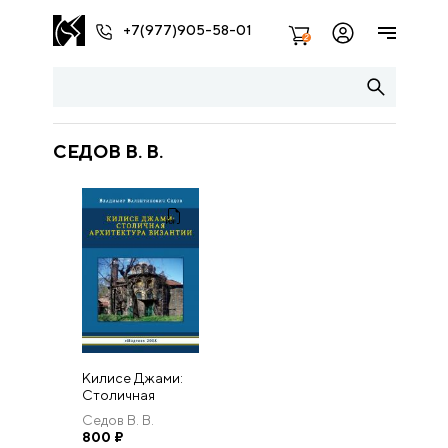
+7(977)905-58-01
2
СЕДОВ В. В.
Килисе Джами:
Столичная
архитектура
Седов В. В.
Византии
800
₽