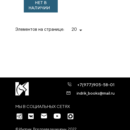
НЕТ В
внешнеполитической
НАЛИЧИИ
истории)
Элементов на странице:
20
+7(977)905-58-01
indrik_books@mail.ru
МЫ В СОЦИАЛЬНЫХ СЕТЯХ
© Индрик. Все права защищены, 2022