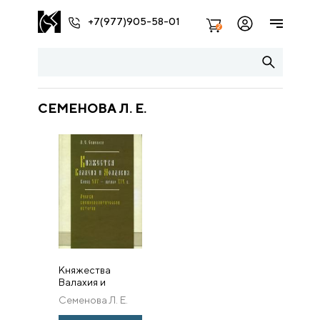
+7(977)905-58-01
2
СЕМЕНОВА Л. Е.
Княжества
Валахия и
Молдавия. Конец
Семенова Л. Е.
XIV — начало XIX
в. (Очерки