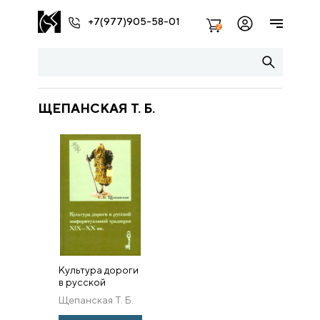
+7(977)905-58-01
2
ЩЕПАНСКАЯ Т. Б.
Культура дороги
в русской
мифоритуальной
Щепанская Т. Б.
традиции XIX–XX
вв.