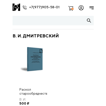
+7(977)905-58-01
2
В. И. ДМИТРЕВСКИЙ
Раскол
старообрядчества
в Ростовско-
В. И.
Ярославском
Дмитревский
500
₽
крае перед