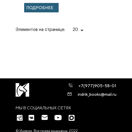
ЛИТЕРАТУРА ХХ
ПОДРОБНЕЕ
— НАЧАЛА XXI
ВЕКА. ОЧЕРКИ...
Элементов на странице:
20
+7(977)905-58-01
indrik_books@mail.ru
МЫ В СОЦИАЛЬНЫХ СЕТЯХ
© Индрик. Все права защищены, 2022