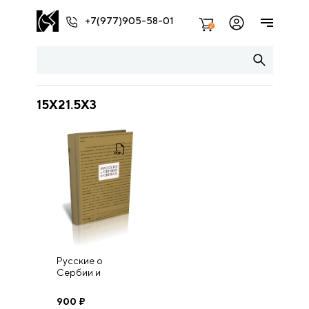
+7(977)905-58-01
2
15X21.5X3
Русские о
Сербии и
сербах. Том II
(архивные
900
₽
свидетельства).