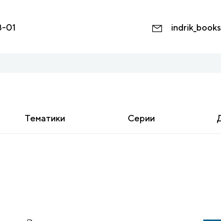
8-01
indrik_book
Тематики
Серии