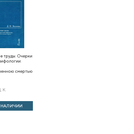
е труды. Очерки
мифологии:
венною смертью
. К.
В НАЛИЧИИ