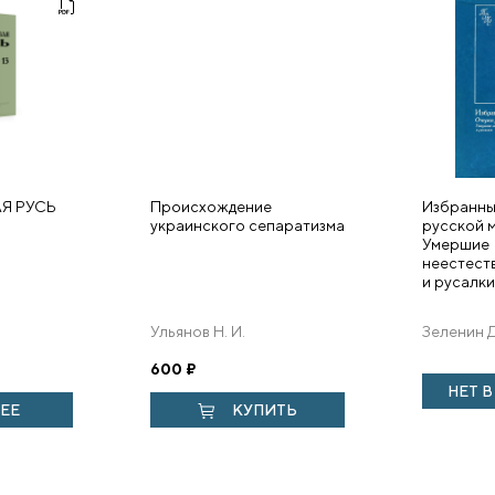
Я РУСЬ
Происхождение
Избранны
украинского сепаратизма
русской 
Умершие
неестест
и русалки
Ульянов Н. И.
Зеленин Д
600
₽
НЕТ 
ЕЕ
КУПИТЬ