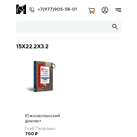
+7(977)905-58-01
2
15X22.2X3.2
Южноволынский
диалект
УКРАИНСКОГО
Глеб Петрович
ЯЗЫКА в
Пилипенко
700
₽
Аргентине