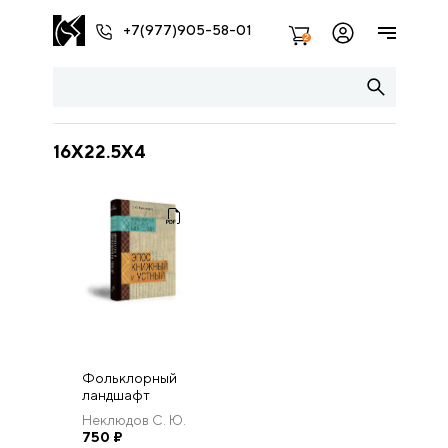
+7(977)905-58-01
2
16X22.5X4
Фольклорный
ландшафт
Монголии. Эпос
Неклюдов С. Ю.
книжный и
750
₽
устный.