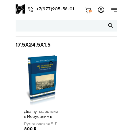
+7(977)905-58-01
2
17.5X24.5X1.5
Два путешествия
в Иерусалим в
1830–1831 и 1861
Румановская Е. Л.
годах
800
₽