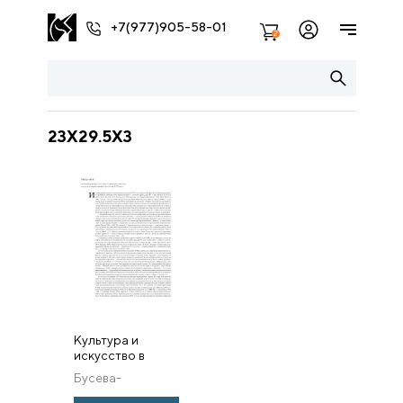
+7(977)905-58-01
2
23X29.5X3
Культура и
искусство в
эпоху перемен.
Бусева-
Россия
Давыдова И. Л.
семнадцатого