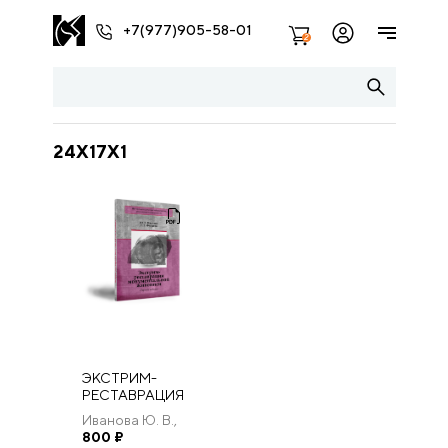
+7(977)905-58-01
2
24Х17Х1
ЭКСТРИМ-
РЕСТАВРАЦИЯ
МОНУМЕНТАЛЬНОЙ
Иванова Ю. В.,
ЖИВОПИСИ
Филатов С. В.
800
₽