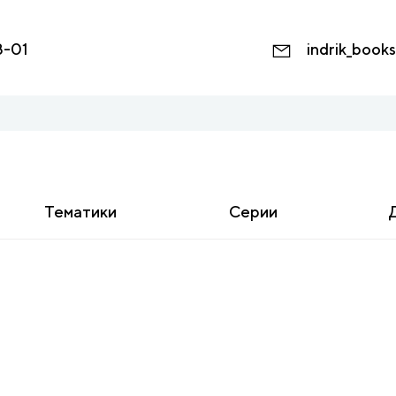
8-01
indrik_book
Тематики
Серии