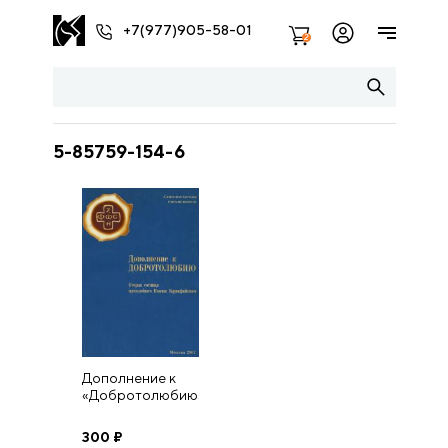
+7(977)905-58-01
2
5-85759-154-6
Дополнение к
«Добротолюбию».
Вторая сотница
св. Иоанна
300
₽
Карпафийского