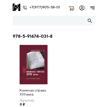
+7(977)905-58-01
2
978-5-91674-031-8
Книжная справа
XVII века.
Богослужебные
(Крылов),
Минеи
протоиерей Г.
0
₽