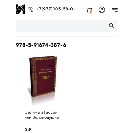
+7(977)905-58-01
2
978-5-91674-387-6
Селима и Гассан,
или Великодушие
султана.
Комическая
0
₽
опера о