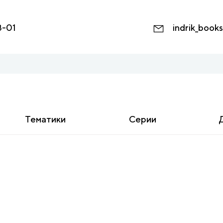
8-01
indrik_book
Тематики
Серии