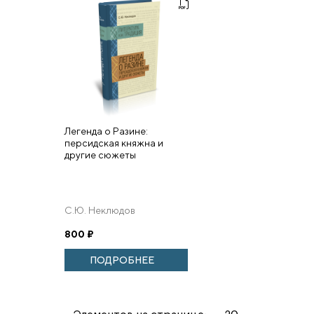
Легенда о Разине:
персидская княжна и
другие сюжеты
С.Ю. Неклюдов
800
₽
ПОДРОБНЕЕ