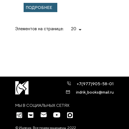
Будайри
Дамаска аш-Шам
ПОДРОБНЕЕ
с 1154 по 1176 год
(1741–1763)
Элементов на странице:
20
+7(977)905-58-01
indrik_books@mail.ru
МЫ В СОЦИАЛЬНЫХ СЕТЯХ
© Индрик. Все права защищены, 2022