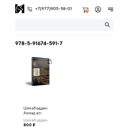
+7(977)905-58-01
2
978-5-91674-591-7
Шихабаддин
Ахмад ал-
Будайри
Шихабаддин
Ежедневные
Ахмад ал-
800
₽
события