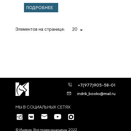
ЛИТЕРАТУРА ХХ
ПОДРОБНЕЕ
— НАЧАЛА XXI
ВЕКА. ОЧЕРКИ...
Элементов на странице:
20
+7(977)905-58-01
indrik_books@mail.ru
МЫ В СОЦИАЛЬНЫХ СЕТЯХ
© Индрик. Все права защищены, 2022