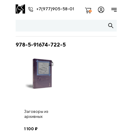
+7(977)905-58-01
2
978-5-91674-722-5
Заговоры из
архивных
источников XVIII
– первой трети
1 100
₽
ХХ в. Том 2