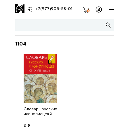
+7(977)905-58-01
2
1104
Словарь русских
иконописцев XI–
XVII веков
0
₽