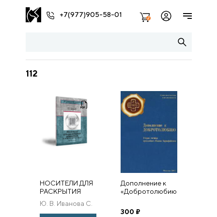
+7(977)905-58-01
2
112
НОСИТЕЛИ ДЛЯ
Дополнение к
РАСКРЫТИЯ
«Добротолюбию».
ЖИВОПИСИ
Вторая сотница
Ю. В. Иванова С.
(ПОЛИВИНИЛОВЫЙ
св. Иоанна
В. Филатов
300
₽
СПИРТ)
Карпафийского