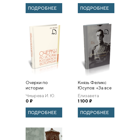
ПОДРОБНЕЕ
ПОДРОБНЕЕ
Очерки по
Князь Феликс
истории
Юсупов: «За все
российской
благодарю…»
Чмырева И. Ю.
Елизавета
фотографии.
Биография.
0
₽
Красных
1 100
₽
ПОДРОБНЕЕ
ПОДРОБНЕЕ