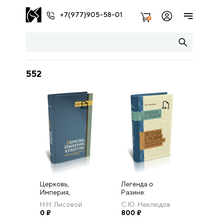
+7(977)905-58-01
2
552
Церковь,
Легенда о
Империя,
Разине:
культура: очерки
персидская
Н.Н. Лисовой
С.Ю. Неклюдов
синодального
княжна и другие
0
₽
800
₽
периода.
сюжеты