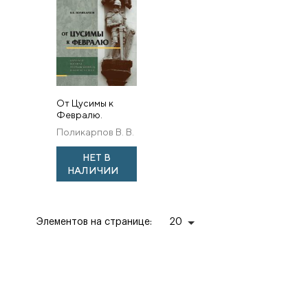
От Цусимы к
Февралю.
Царизм и
Поликарпов В. В.
военная
промышленность
НЕТ В
в начале XX века
НАЛИЧИИ
Элементов на странице:
20