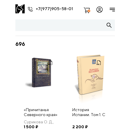
+7(977)905-58-01
2
696
«Причитанья
История
Северного края»
Испании. Том 1. С
Е. В. Барсова:
древнейших
Сурикова О. Д.,
Исследования и
времен до конца
Толстая С. М.
1 500
₽
2 200
₽
материалы к
XVII века.