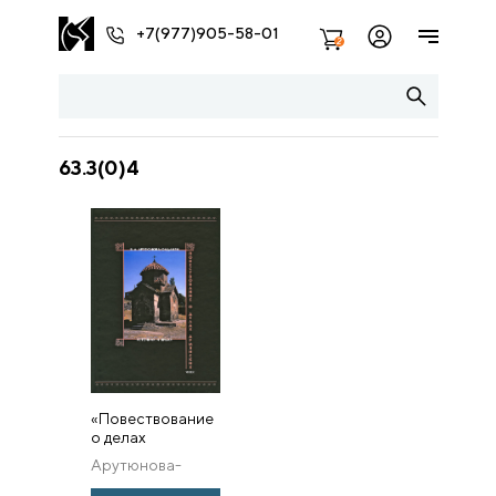
+7(977)905-58-01
2
63.3(0)4
«Повествование
о делах
армянских» (VII
Арутюнова-
в.). Источник и
Фиданян В.А.
время.