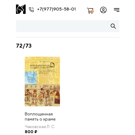
+7(977)905-58-01
2
72/73
Воплощенная
память о храме:
художественный
Чаковская Л. С.
мир синагог
800
₽
Святой Земли III–