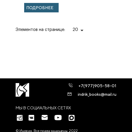
дочерям»
ПОДРОБНЕЕ
Жоффруа де Ла
Тура Ландри.
Элементов на странице:
20
+7(977)905-58-01
indrik_books@mail.ru
МЫ В СОЦИАЛЬНЫХ СЕТЯХ
© Индрик. Все права защищены, 2022