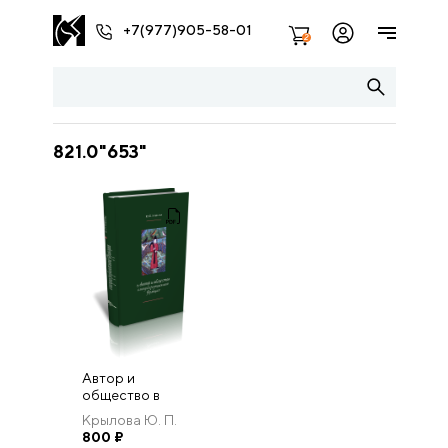
+7(977)905-58-01
2
821.0"653"
Автор и
общество в
позднесредневековой
Крылова Ю. П.
Франции: «Книга
800
₽
поучений