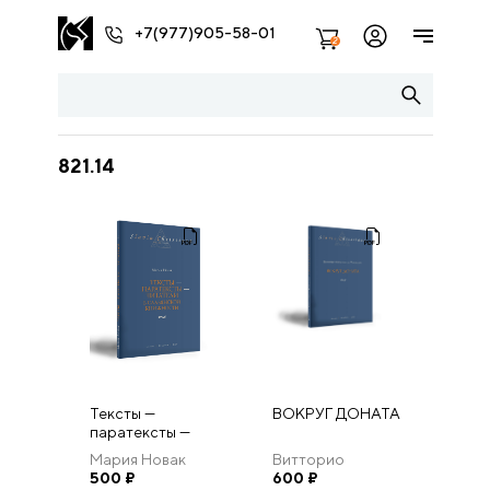
+7(977)905-58-01
2
821.14
Тексты —
ВОКРУГ ДОНАТА
паратексты —
читатели в
Мария Новак
Витторио
славянской
500
₽
Спрингфилд
600
₽
книжности.