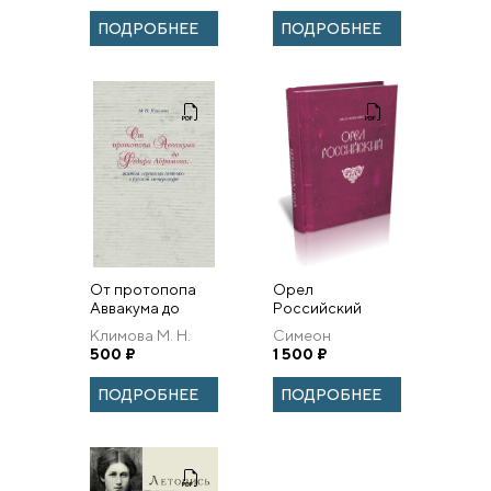
ПОДРОБНЕЕ
ПОДРОБНЕЕ
От протопопа
Орел
Аввакума до
Российский
Федора
Климова М. Н.
Симеон
Абрамова:
500
₽
Полоцкий.
1 500
₽
Жития «грешных
святых» в
ПОДРОБНЕЕ
ПОДРОБНЕЕ
русской
литературе