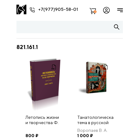
+7(977)905-58-01
2
821.161.1
Летопись жизни
Танатологическая
и творчества Ф.
тема в русской
И. Тютчева. Книга
словесности XI–
Воропаев В. А.
третья (1861–
XXI вв.
800
₽
1 000
₽
1873)