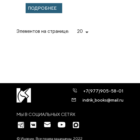
ЛИТЕРАТУРА ХХ
ПОДРОБНЕЕ
— НАЧАЛА XXI
ВЕКА. ОЧЕРКИ...
Элементов на странице:
20
+7(977)905-58-01
indrik_books@mail.ru
МЫ В СОЦИАЛЬНЫХ СЕТЯХ
© Индрик. Все права защищены, 2022