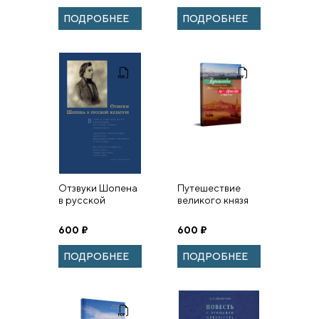
Талалай
РОССИЙСКОЙ
ПОДРОБНЕЕ
ПОДРОБНЕЕ
ИМПЕРИИ
Отзвуки Шопена
Путешествие
в русской
великого князя
культуре
Николая
Николаевича по
600
₽
600
₽
Италии в 1852
году
ПОДРОБНЕЕ
ПОДРОБНЕЕ