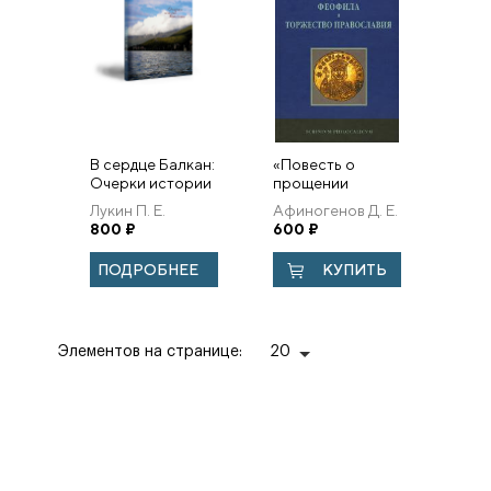
В сердце Балкан:
«Повесть о
Очерки истории
прощении
Македонии (с
императора
Лукин П. Е.
Афиногенов Д. Е.
древнейшего
Феофила» и
800
₽
600
₽
времени до
Торжество
начала XXI века).
Православия
ПОДРОБНЕЕ
КУПИТЬ
Учебное
пособи...
Элементов на странице:
20