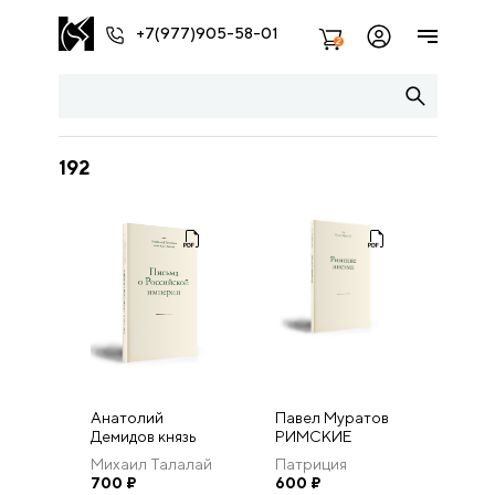
+7(977)905-58-01
2
192
Анатолий
Павел Муратов
Демидов князь
РИМСКИЕ
Сан-Донато
ПИСЬМА
Михаил Талалай
Патриция
(«Ни-Таг»)
700
₽
Деотто, Михаил
600
₽
ПИСЬМА О