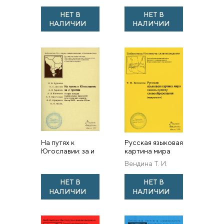
и его герое
НЕТ В
НЕТ В
НАЛИЧИИ
НАЛИЧИИ
На путях к
Русская языковая
Югославии: за и
картина мира
против
сквозь призму
Вендина Т. И.
словообразования
(макрокосм)
НЕТ В
НЕТ В
НАЛИЧИИ
НАЛИЧИИ