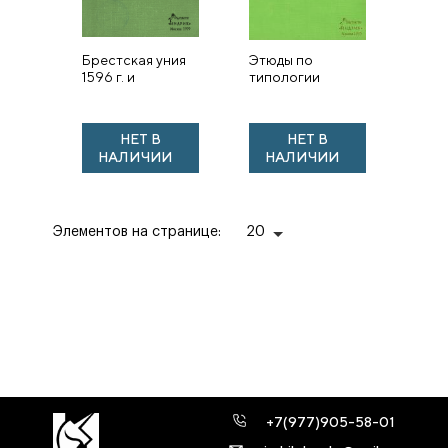
Брестская уния
Этюды по
1596 г. и
типологии
общественно
грамматических
политическая
категорий в
борьба на
славянских и
НЕТ В
НЕТ В
Украине и в
балканских
НАЛИЧИИ
НАЛИЧИИ
Белоруссии в
языках
конце XVI – нач...
Элементов на странице:
20
+7(977)905-58-01