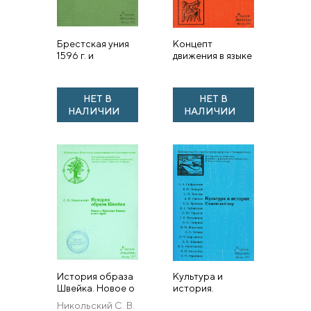
Брестская уния
Концепт
1596 г. и
движения в языке
общественно
и культуре
политическая
борьба на
НЕТ В
НЕТ В
Украине и в
НАЛИЧИИ
НАЛИЧИИ
Белоруссии в
конце XVI – нач...
История образа
Культура и
Швейка. Новое о
история.
Ярославе Гашеке
Славянский мир
Никольский С. В.