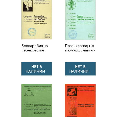
Бессарабия на
Поэзия западных
перекрестке
и южных славян и
европейской
их соседей.
дипломатии.
Развитие
Документы и
поэтических
НЕТ В
НЕТ В
материалы.
жанров и
НАЛИЧИИ
НАЛИЧИИ
образцов.