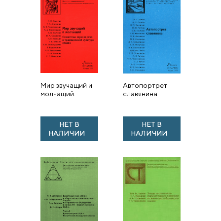
Мир звучащий и
Автопортрет
молчащий.
славянина
Семиотика звука
и речи в
традиционной
НЕТ В
НЕТ В
культуре славян
НАЛИЧИИ
НАЛИЧИИ