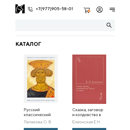
+7(977)905-58-01
2
КАТАЛОГ
Русский
Сказка, заговор
классический
и колдовство в
иконостас.
России. Сб.
Лелекова О. В.
Елеонская Е.Н.
Иконостас из
трудов.
Успенского