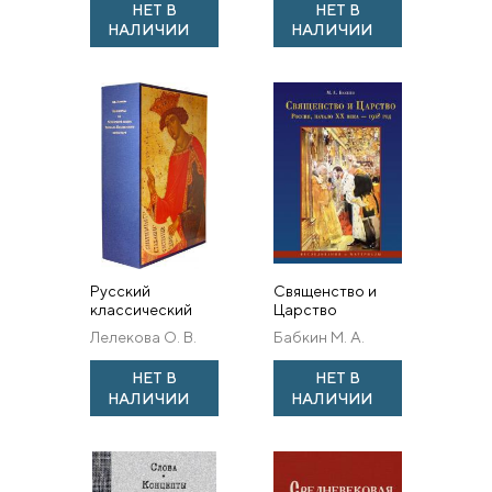
НЕТ В
НЕТ В
собора
НАЛИЧИИ
НАЛИЧИИ
Кирилло-
Белозерского
монастыря. 1497
...
Русский
Священство и
классический
Царство
иконостас.
(Россия, начало
Лелекова О. В.
Бабкин М. А.
Иконостас из
XX в. — 1918 г.).
Успенского
Исследования и
НЕТ В
НЕТ В
собора
материалы
НАЛИЧИИ
НАЛИЧИИ
Кирилло-
Белозерского
монастыря. 1497
...