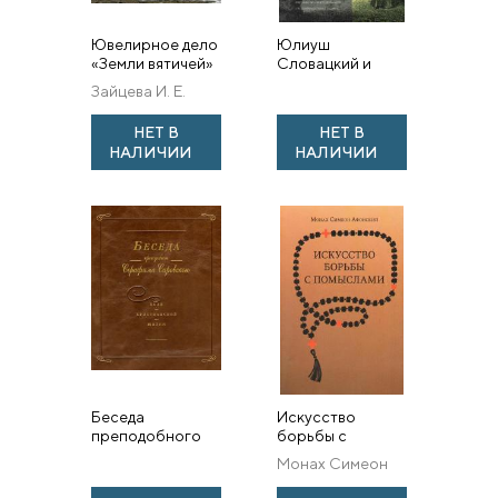
Ювелирное дело
Юлиуш
«Земли вятичей»
Словацкий и
второй
Россия
Зайцева И. Е.
половины XI – XIII
в.
НЕТ В
НЕТ В
НАЛИЧИИ
НАЛИЧИИ
Беседа
Искусство
преподобного
борьбы с
Серафима
помыслами (для
Монах Симеон
Саровского о
монахов)
Афонский
цели