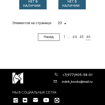
НЕТ В
НЕТ В
христианской
НАЛИЧИИ
НАЛИЧИИ
жизни
Элементов на странице:
20
Назад
1
…
44
45
46
+7(977)905-58-01
indrik_books@mail.ru
МЫ В СОЦИАЛЬНЫХ СЕТЯХ