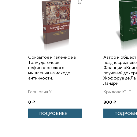
Сокрытое и явленное в
Автор и общест
Tалмуде: очерк
позднесредневе
нефилософского
Франции: «Книг
мышления на исходе
поучений дочер
античности.
Жоффруа де Ла
Ландри.
Гершович У.
Крылова Ю. П.
0
₽
800
₽
ПОДРОБНЕЕ
ПОДРОБН