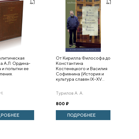
литическая
От Кирилла Философа до
а А.Л. Ордина-
Константина
 и попытки ее
Костенецкого и Василия
ления.
Софиянина (История и
культура славян IX–XV...
Н.
Турилов А. А.
800
₽
ДРОБНЕЕ
ПОДРОБНЕЕ