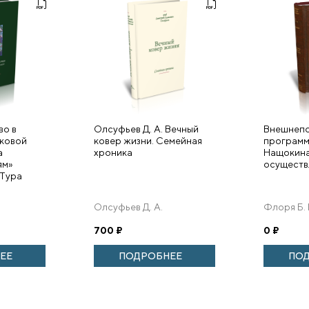
во в
Олсуфьев Д. А. Вечный
Внешнепо
ковой
ковер жизни. Семейная
программ
а
хроника
Нащокина
ям»
осуществ
 Тура
Олсуфьев Д. А.
Флоря Б. 
700
₽
0
₽
ЕЕ
ПОДРОБНЕЕ
ПО