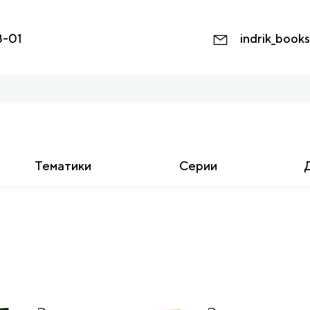
8-01
indrik_book
Тематики
Серии