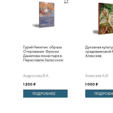
Гурий Никитин: образы
Духовная культ
Откровения. Фрески
средневековой Р
Данилова монастыря в
Алексеев.
Переславле Залесском
Андросова В.А.
Алексеев А.И.
1 200
₽
1 000
₽
ПОДРОБНЕЕ
ПОДРОБН