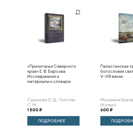
«Причитанья Северного
Палестинская т
края» Е. В. Барсова:
богословия свят
Исследования и
V–VIII веках.
материалы к словарю
Сурикова О. Д., Толстая
Монахиня Екате
С. М.
(Копыл)
1 500
₽
600
₽
ПОДРОБНЕЕ
ПОДРОБН