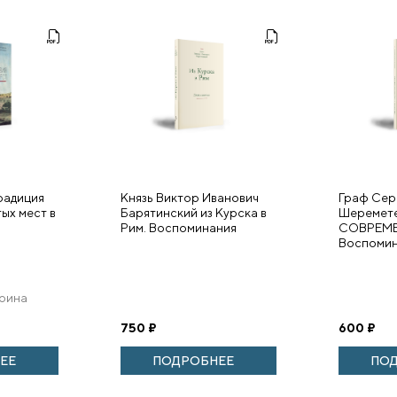
радиция
Князь Виктор Иванович
Граф Сер
ых мест в
Барятинский из Курска в
Шеремет
Рим. Воспоминания
СОВРЕМ
Воспомин
рина
750
₽
600
₽
ЕЕ
ПОДРОБНЕЕ
ПО