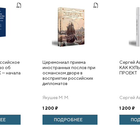
оссийское
Церемониал приема
Сергей А
во об
иностранных послов при
КАК КУЛ
 — начала
османском дворе в
ПРОЕКТ
восприятии российских
дипломатов
Якушев М. М.
Сергей А
1 200
₽
1 200
₽
ЕЕ
ПОДРОБНЕЕ
ПО