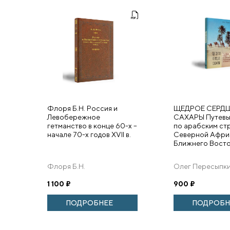
Флоря Б.Н. Россия и
ЩЕДРОЕ СЕРДЦ
Левобережное
САХАРЫ Путевы
гетманство в конце 60-х –
по арабским ст
начале 70-х годов XVII в.
Северной Афри
Ближнего Вост
Флоря Б.Н.
Олег Пересыпк
1 100
₽
900
₽
ПОДРОБНЕЕ
ПОДРОБН