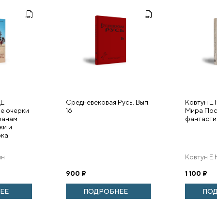
Е
Средневековая Русь. Вып.
Ковтун Е.
е очерки
16
Мира Пос
ранам
фантастик
ки и
ока
ин
Ковтун Е.
900
₽
1 100
₽
ЕЕ
ПОДРОБНЕЕ
ПО