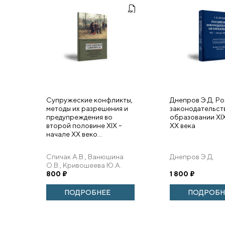
Супружеские конфликты,
Днепров Э.Д. Р
методы их разрешения и
законодательст
предупреждения во
образовании XIX
второй половине XIX –
XX века
начале XX веко...
Спичак А.В., Ванюшина
Днепров Э.Д.
О.В., Кривошеева Ю.А.
800
₽
1 800
₽
ПОДРОБНЕЕ
ПОДРОБН