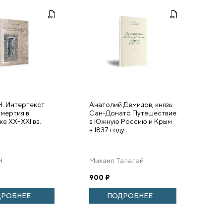
Н. Интертекст
Анатолий Демидов, князь
мертия в
Сан-Донато Путешествие
е XX–XXI вв.
в Южную Россию и Крым
в 1837 году.
Н.
Михаил Талалай
900
₽
ДРОБНЕЕ
ПОДРОБНЕЕ