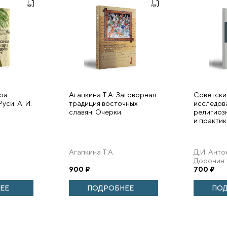
ура
Агапкина Т.А. Заговорная
Советски
уси. А. И.
традиция восточных
исследов
славян. Очерки.
религиоз
и практик
Агапкина Т.А.
Д.И. Анто
Доронин
900
₽
700
₽
ЕЕ
ПОДРОБНЕЕ
ПО