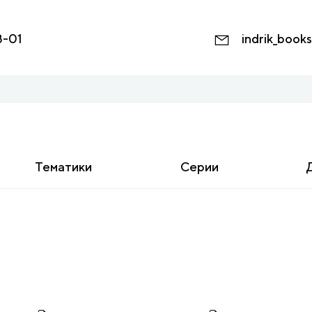
8-01
indrik_book
Тематики
Серии