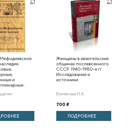
-Мефодиевское
Женщины в евангельских
наследие.
общинах послевоенного
овые,
СССР. 1940–1980-е гг.
урные,
Исследование и
нные и
источники.
плинарные...
ещагин
Белякова Н.А.
700
₽
ДРОБНЕЕ
ПОДРОБНЕЕ