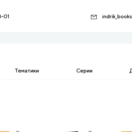
8-01
indrik_book
Тематики
Серии