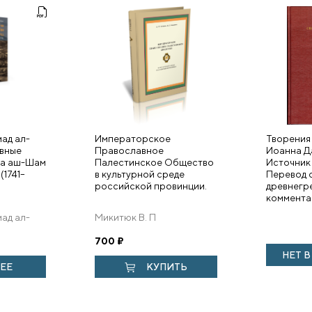
ад ал-
Императорское
Творения
вные
Православное
Иоанна Д
ка аш-Шам
Палестинское Общество
Источник 
 (1741–
в культурной среде
Перевод 
российской провинции.
древнегр
комментар
ад ал-
Микитюк В. П
700
₽
НЕТ 
ЕЕ
КУПИТЬ