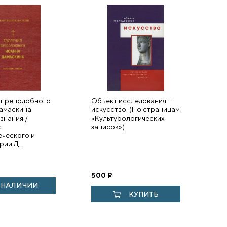
 преподобного
Объект исследования —
амаскина.
искусство. (По страницам
знания /
«Культурологических
с
записок»)
еческого и
ии Д...
500
₽
В НАЛИЧИИ
КУПИТЬ