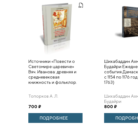
Источники «Повести о
Шихабаддин Ахм
Светомире царевиче»
Будайри Ежедне
Вяч. Иванова: древняя и
события Дамас
средневековая
с 1154 по 1176 год
книжность и фольклор.
1763)
Топорков А. Л.
Шихабаддин Ахм
Будайри
700
₽
800
₽
ПОДРОБНЕЕ
ПОДРОБН