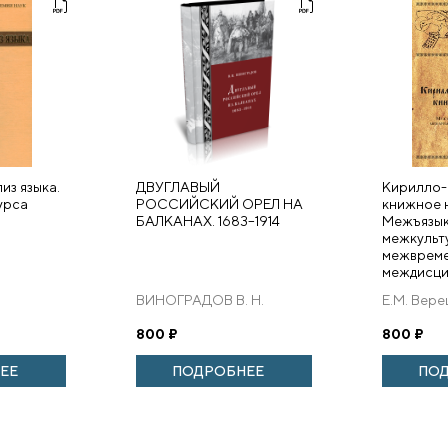
из языка.
ДВУГЛАВЫЙ
Кирилло
урса
РОССИЙСКИЙ ОРЕЛ НА
книжное 
БАЛКАНАХ. 1683–1914
Межъязык
межкульт
межвреме
междисци
ВИНОГРАДОВ В. Н.
Е.М. Вер
800
₽
800
₽
ЕЕ
ПОДРОБНЕЕ
ПО