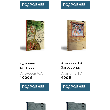
ПАЛОМНИКОВ И
го марта 1917
ПОДРОБНЕЕ
ПОДРОБНЕЕ
РУССКОЙ
года.
КНИЖНОЙ
КУЛЬТУРЕ XVIII–
XIX В...
Духовная
Агапкина Т.А.
культура
Заговорная
средневековой
традиция
Алексеев А.И.
Агапкина Т.А.
Руси. А. И.
восточных
1 000
₽
900
₽
Алексеев.
славян. Очерки.
ПОДРОБНЕЕ
ПОДРОБНЕЕ