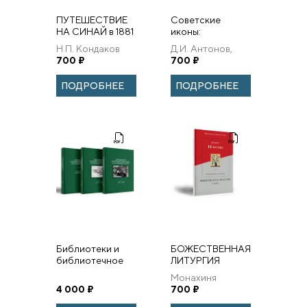
ПУТЕШЕСТВИЕ
Советские
НА СИНАЙ в 1881
иконы:
году
исследование
Н.П. Кондаков
Д.И. Антонов,
религиозных
700
₽
Д.Ю. Доронин
700
₽
артефактов и
практик
ПОДРОБНЕЕ
ПОДРОБНЕЕ
Библиотеки и
БОЖЕСТВЕННАЯ
библиотечное
ЛИТУРГИЯ
дело и
Монахиня
библиотечное
4 000
₽
Игнатия (Пузик)
700
₽
дело на