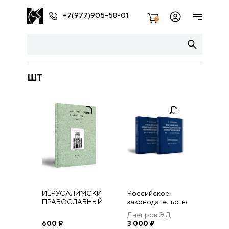
+7(977)905-58-01
2
ШТ
ИЕРУСАЛИМСКИЙ
Российское
ПРАВОСЛАВНЫЙ
законодательство
СЕМИНАР.
об образовании
Днепров Э.Д.
Выпуск 14
XIX — начала XX
600
₽
3 000
₽
века: