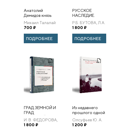
Анатолий
РУССКОЕ
Демидов князь
НАСЛЕДИЕ.
Сан-Донато
СОБСТВЕННОСТЬ
Михаил Талалай
Р.Б. БУТОВА, Л.А.
(«Ни-Таг»)
ИМПЕРАТОРСКОГО
700
₽
ГЕРД
1 800
₽
ПИСЬМА О
ПРАВОСЛАВНОГО
РОССИЙСКОЙ
ПАЛЕСТИНСКОГО
ПОДРОБНЕЕ
ПОДРОБНЕЕ
ИМПЕРИИ
ОБЩЕСТВА НА
БЛИЖНЕМ
ВОСТО...
ГРАД ЗЕМНОЙ И
Из недавнего
ГРАД
прошлого одной
НЕБЕСНЫЙ:
усадьбы. Буецкий
И. В. ФЕДОРОВА,
Олсуфьев Ю. А.
ИЕРУСАЛИМ В
дом, каким мы
И. А. ПОЛЯКОВ
1 800
₽
1 200
₽
ОПИСАНИЯХ
оставили его 5-