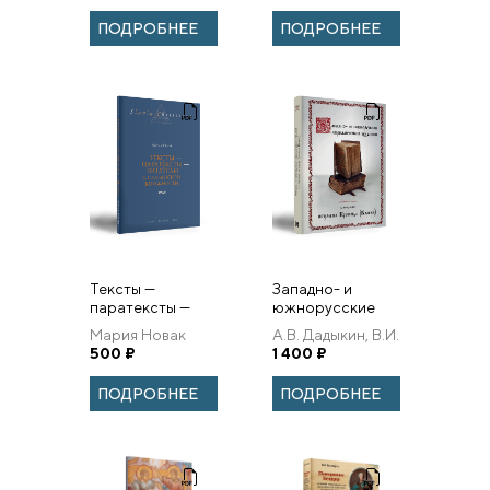
Российское
ПОДРОБНЕЕ
ПОДРОБНЕЕ
законодательство
об обра...
Тексты —
Западно- и
паратексты —
южнорусские
читатели в
кириллические
Мария Новак
А.В. Дадыкин, В.И.
славянской
издания в
500
₽
Ерофеева.
1 400
₽
книжности.
собрании
игумена Кронида
ПОДРОБНЕЕ
ПОДРОБНЕЕ
(Карева)