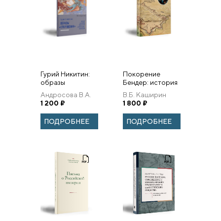
Гурий Никитин:
Покорение
образы
Бендер: история
Откровения.
осады и взятия
Андросова В.А.
В.Б. Каширин
Фрески
российскими
1 200
₽
1 800
₽
Данилова
войсками
монастыря в
османского
ПОДРОБНЕЕ
ПОДРОБНЕЕ
Переславле
города-
Залесском
крепости на
Днестре...