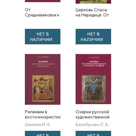
От
Церковь Спаса
Средневековья к
на Нередице: От
Новому времени:
Византии к Руси.
Сборник статей
К 800-летию
в честь Ольги
памятника
НЕТ В
НЕТ В
Андреевны
НАЛИЧИИ
НАЛИЧИИ
Белобровой
Реликвии в
Очерки русской
восточнохристианской
художественной
иконографии
культуры XVI—XX
Шалина И. А.
Белоброва О. А.
веков. Сборник
статей
НЕТ В
НЕТ В