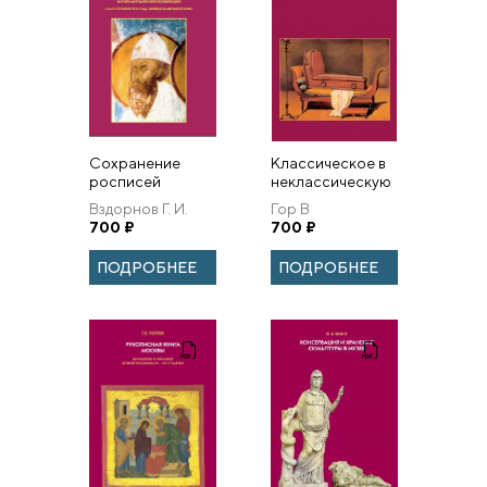
Сохранение
Классическое в
росписей
неклассическую
Дионисия 1502
эпоху.
Вздорнов Г. И.
Гор В
года в соборе
Эстетические
700
₽
700
₽
Рождества
аспекты
Богородицы
модификации
ПОДРОБНЕЕ
ПОДРОБНЕЕ
Ферапонтова
языка
монастыря.
изобразительного
искусст...