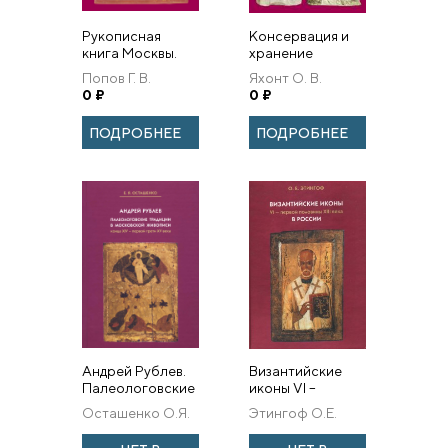
Рукописная
Консервация и
книга Москвы.
хранение
Миниатюра и
скульптуры в
Попов Г. В.
Яхонт О. В.
орнамент
музее
0
₽
0
₽
второй
половины XV —
ПОДРОБНЕЕ
ПОДРОБНЕЕ
XVI столетия
Андрей Рублев.
Византийские
Палеологовские
иконы VI –
традиции в
первой
Осташенко О.Я.
Этингоф О.Е.
московской
половины XIII
живописи конца
века в России