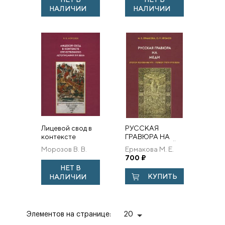
НАЛИЧИИ
НАЛИЧИИ
Лицевой свод в
РУССКАЯ
контексте
ГРАВЮРА НА
отечественного
МЕДИ ВТОРОЙ
Морозов В. В.
Ермакова М. Е.
летописания XVI
ПОЛОВИНЫ XVII
700
₽
века
— ПЕРВОЙ
НЕТ В
ТРЕТИ XVIII ВЕКА
КУПИТЬ
НАЛИЧИИ
(МОСКВА,
САНКТ-
ПЕТЕРБУРГ):
ОП...
Элементов на странице:
20