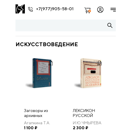
+7(977)905-58-01
2
ИСКУССТВОВЕДЕНИЕ
Заговоры из
ЛЕКСИКОН
архивных
РУССКОЙ
источников XVIII
ФОТОГРАФИИ
Агапкина Т.А.
И.Ю.ЧМЫРЕВА
– первой трети
ХХ-XXI ВЕКОВ
1 100
₽
2 300
₽
ХХ в. Том 1