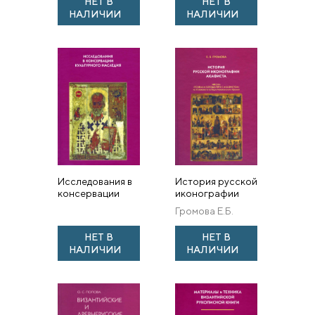
НЕТ В
НЕТ В
XIV – первой
НАЛИЧИИ
НАЛИЧИИ
трети XV века
Исследования в
История русской
консервации
иконографии
культурного
Акафиста. Икона
Громова Е.Б.
наследия.
«Похвала
Материалы
Богоматери с
НЕТ В
НЕТ В
международной
Акафистом» из
НАЛИЧИИ
НАЛИЧИИ
научно-
Успенского
практической
собора Мо...
конфере...