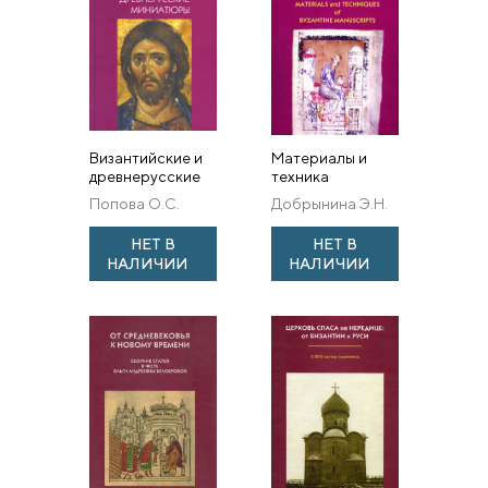
Византийские и
Материалы и
древнерусские
техника
миниатюры
византийской
Попова О.С.
Добрынина Э.Н.
рукописной
книги (по
НЕТ В
НЕТ В
реставрационной
НАЛИЧИИ
НАЛИЧИИ
документации
Государственного
...