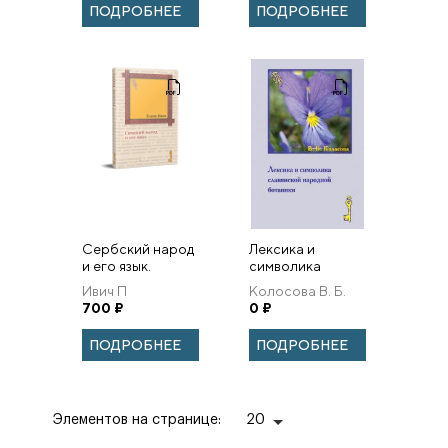
межкультурные,
ПОДРОБНЕЕ
ПОДРОБНЕЕ
межвременные и
междисциплинарные...
Сербский народ
Лексика и
и его язык.
символика
славянской
Ивич П
Колосова В. Б.
народной
700
₽
0
₽
ботаники.
Этнолингвистический
ПОДРОБНЕЕ
ПОДРОБНЕЕ
аспект
Элементов на странице:
20