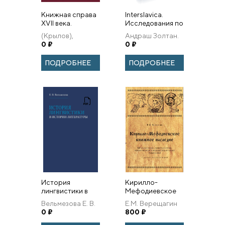
Книжная справа
Interslavica.
XVII века.
Исследования по
Богослужебные
межславянским
(Крылов),
Андраш Золтан.
Минеи
языковым и
протоиерей Г.
0
₽
0
₽
культурным
контактам.
ПОДРОБНЕЕ
ПОДРОБНЕЕ
История
Кирилло-
лингвистики в
Мефодиевское
истории
книжное
Вельмезова Е. В.
Е.М. Верещагин
литературы
наследие.
0
₽
800
₽
Межъязыковые,