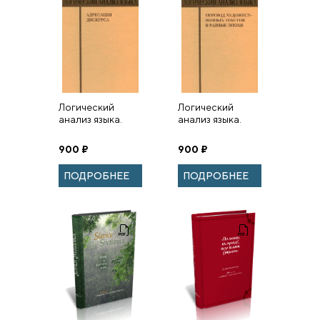
Логический
Логический
анализ языка.
анализ языка.
Адресация
Перевод
дискурса
художественных
900
₽
900
₽
текстов в разные
эпохи
ПОДРОБНЕЕ
ПОДРОБНЕЕ