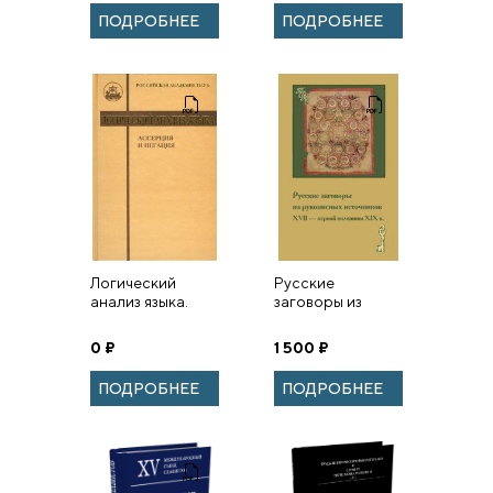
культурах
ПОДРОБНЕЕ
ПОДРОБНЕЕ
Логический
Русские
анализ языка.
заговоры из
Ассерция и
рукописных
негация
источников ХVII
0
₽
1 500
₽
— первой
половины ХIХ в.
ПОДРОБНЕЕ
ПОДРОБНЕЕ