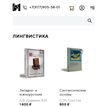
+7(977)905-58-01
2
ЛИНГВИСТИКА
Западно- и
Синтаксические
южнорусские
основы
кириллические
славянского
А.В. Дадыкин, В.И.
С. М. Толстая
издания в
словосложения.
Ерофеева.
1 400
₽
800
₽
собрании
Очерки