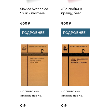
Slavica Svetlanica.
«По любви, в
Язык и картина
правду, безо
мира: К юбилею
всякие
Светланы
хитрости»
600
₽
800
₽
Михайловны
Толстой.
ПОДРОБНЕЕ
ПОДРОБНЕЕ
Логический
Логический
анализ языка.
анализ языка.
Лингвофутуризм.
Моно-, диа-,
Взгляд языка в
полилог в разных
0
₽
0
₽
будущее
языках и