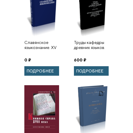
Славянское
Труды кафедры
языкознание. XV
древних языков.
Международный
Вып. IV
съезд славистов.
0
₽
600
₽
Минск, 21-27
августа 2013 г.
ПОДРОБНЕЕ
ПОДРОБНЕЕ
Доклады росси...