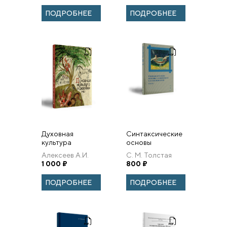
игумена Кронида
монастыря в
ПОДРОБНЕЕ
ПОДРОБНЕЕ
(Карева)
Переславле
Залесском
Духовная
Синтаксические
культура
основы
средневековой
славянского
Алексеев А.И.
С. М. Толстая
Руси. А. И.
словосложения.
1 000
₽
800
₽
Алексеев.
Очерки
ПОДРОБНЕЕ
ПОДРОБНЕЕ