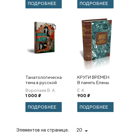
ПОДРОБНЕЕ
ПОДРОБНЕЕ
Танатологическая
КРУГИ ВРЕМЕН:
тема в русской
В память Елены
словесности XI–
Константиновны
Воропаев В. А.
Е. К.
XXI вв.
Ромодановской.
1 000
₽
Ромодановская.
900
₽
Том 1: Е. К.
Ромодановская.
ПОДРОБНЕЕ
ПОДРОБНЕЕ
Избранное. От...
Элементов на странице:
20