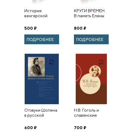
История
КРУГИ ВРЕМЕН.
венгерской
В память Елены
литературы в
Константиновны
портретах
Ромодановской.
500
₽
800
₽
Том 2:
Исследования.
ПОДРОБНЕЕ
ПОДРОБНЕЕ
Посвящения и
воспоми...
Отзвуки Шопена
Н.В. Гоголь и
в русской
славянские
культуре
литературы
600
₽
700
₽