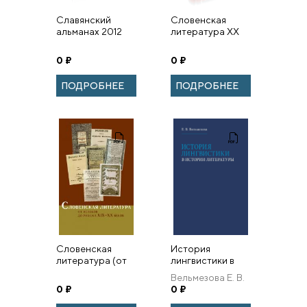
Славянский
Словенская
альманах 2012
литература ХХ
века
0
₽
0
₽
ПОДРОБНЕЕ
ПОДРОБНЕЕ
Словенская
История
литература (от
лингвистики в
истоков до
истории
Вельмезова Е. В.
рубежа XIX–XX
литературы
0
₽
0
₽
веков)