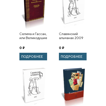
Селима и Гассан,
Славянский
или Великодушие
альманах 2009
султана.
Комическая
0
₽
0
₽
опера о
несчастной
ПОДРОБНЕЕ
ПОДРОБНЕЕ
любви
императрицы