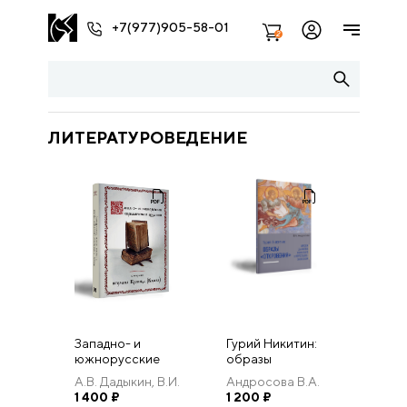
+7(977)905-58-01
2
ЛИТЕРАТУРОВЕДЕНИЕ
Западно- и
Гурий Никитин:
южнорусские
образы
кириллические
Откровения.
А.В. Дадыкин, В.И.
Андросова В.А.
издания в
Фрески
Ерофеева.
1 400
₽
1 200
₽
собрании
Данилова