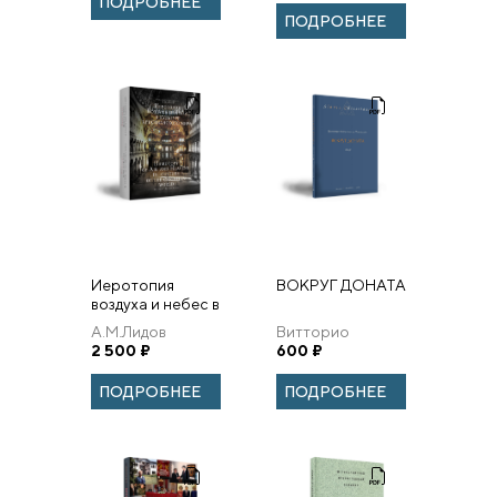
ПОДРОБНЕЕ
для
ПОДРОБНЕЕ
франкоговорящих
учащихся в
период с 1917 по
...
Иеротопия
ВОКРУГ ДОНАТА
воздуха и небес в
культуре
А.М.Лидов
Витторио
христианского
2 500
₽
Спрингфилд
600
₽
мира
томеллери
ПОДРОБНЕЕ
ПОДРОБНЕЕ