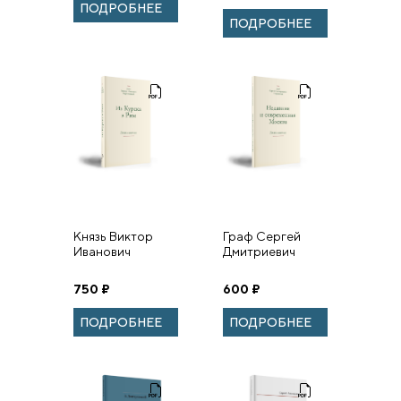
ПОДРОБНЕЕ
КУЛЬТУРНО-
ПОДРОБНЕЕ
ПРОСВЕТИТЕЛЬСКОЙ
РАБОТЫ
ЕПАРХИАЛЬНЫХ
ОТ...
Князь Виктор
Граф Сергей
Иванович
Дмитриевич
Барятинский из
Шереметев
Курска в Рим.
НЕДАВНЯЯ И
750
₽
600
₽
Воспоминания
СОВРЕМЕННАЯ
МОСКВА
ПОДРОБНЕЕ
ПОДРОБНЕЕ
Воспоминания