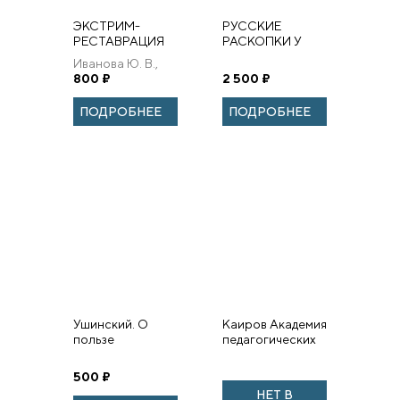
ЭКСТРИМ-
РУССКИЕ
РЕСТАВРАЦИЯ
РАСКОПКИ У
МОНУМЕНТАЛЬНОЙ
ХРАМА
Иванова Ю. В.,
ЖИВОПИСИ
ВОСКРЕСЕНИЯ
Филатов С. В.
800
₽
2 500
₽
В ИЕРУСАЛИМЕ:
ИСТОЧНИКИ,
ПОДРОБНЕЕ
ПОДРОБНЕЕ
ДИСКУССИИ,
СОВРЕМЕННАЯ
ИНТЕРПРЕТАЦИЯ
Ушинский. О
Каиров Академия
пользе
педагогических
педагогической
наук РСФСР
литературы
1944-1957
500
₽
НЕТ В