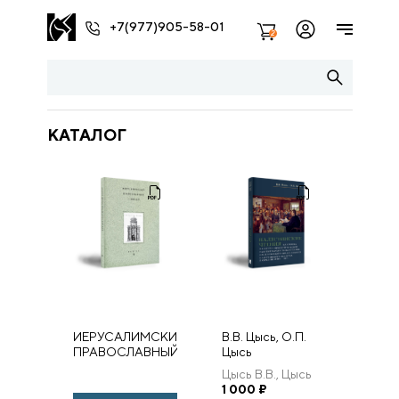
+7(977)905-58-01
2
КАТАЛОГ
ИЕРУСАЛИМСКИЙ
В.В. Цысь, О.П.
ПРАВОСЛАВНЫЙ
Цысь
СЕМИНАР.
ПАЛЕСТИНСКИЕ
Цысь В.В., Цысь
Выпуск 9
ЧТЕНИЯ КАК
О.П.
1 000
₽
ФОРМА