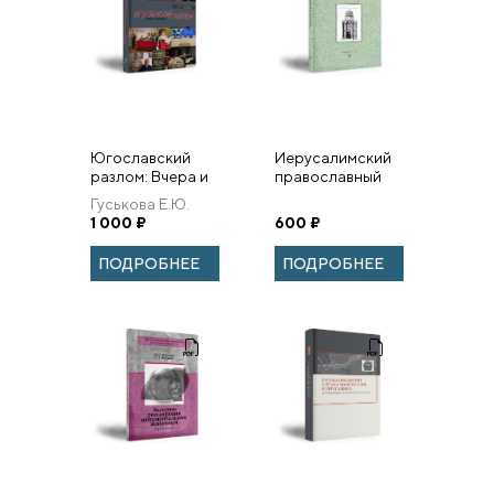
Югославский
Иерусалимский
разлом: Вчера и
православный
сегодня.
семинар. Выпуск
Гуськова Е.Ю.
12
1 000
₽
600
₽
ПОДРОБНЕЕ
ПОДРОБНЕЕ