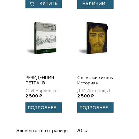
КУПИТЬ
НАЛИЧИИ
РЕЗИДЕНЦИЯ
Советские иконы
ПЕТРА I В
История и
КОЛОМЕНСКОМ:
этнография
С. И. Баранова ·
Д. И. Антонов, Д.
КОМПЛЕКСНОЕ
Нижегородской
Л. А. Беляев · А. В.
2 500
₽
Ю. Доронин
2 500
₽
ИСТОРИКО-
традиции
Топычканов
АРХЕОЛОГИЧЕСКОЕ
ПОДРОБНЕЕ
ПОДРОБНЕЕ
ИССЛЕДОВАНИЕ
Элементов на странице:
20