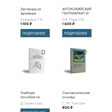
Заговоры из
АНТИОХИЙСКИЙ
архивных
ПАТРИАРХАТ И
источников XVIII
РОССИЯ В XVIII –
Агапкина Т.А.
Л.А. Герд, О.Е.
– первой трети
начале XX вв.:
1 100
₽
Петрунина
1 600
₽
ХХ в. Том 1
ИССЛЕДОВАНИЯ
И ДОКУМЕНТЫ
ПОДРОБНЕЕ
ПОДРОБНЕЕ
Учебные
Синтаксические
пособия по
основы
русскому языку
славянского
Д. Залесская.
С. М. Толстая
как
словосложения.
800
₽
иностранному
Очерки